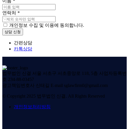
이름
*
연락처
*
개인정보 수집 및 이용에 동의합니다.
상담 신청
간편상담
카톡상담
법무법인 신결
서울 서초구 서초중앙로 118, 5층
사업자등록번
호 234-88-03457
광고책임변호사 신태길
E-mail sglawfirm0@gmail.com
© Copyright 2025 법무법인 신결. All Rights Reserved
개인정보처리방침