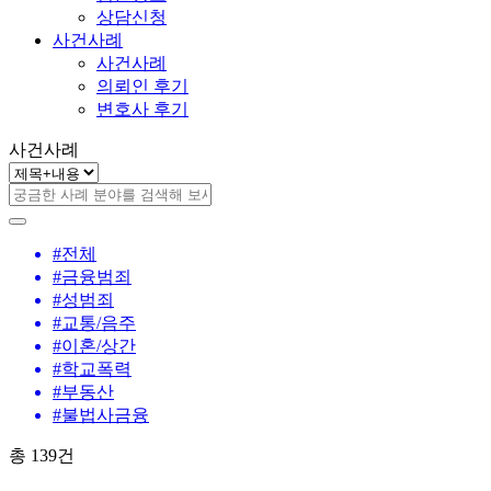
상담신청
사건사례
사건사례
의뢰인 후기
변호사 후기
사건사례
#전체
#금융범죄
#성범죄
#교통/음주
#이혼/상간
#학교폭력
#부동산
#불법사금융
총
139
건