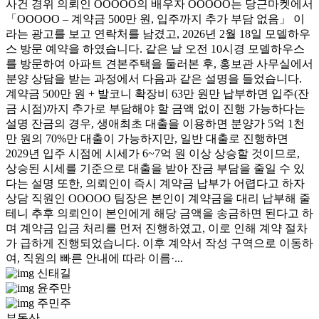
사건 경위 의뢰인 OOOOO의 배우자 OOOOO는 당근마켓에서
「OOOOO – 계약금 500만 원, 입주까지 추가 부담 없음」 이
라는 광고를 보고 연락처를 남겼고, 2026년 2월 18일 모델하우
스 방문 예약을 하였습니다. 같은 날 오전 10시경 모델하우스
를 방문하여 아파트 견본주택을 둘러본 후, 홍보관 사무실에서
분양 상담을 받는 과정에서 다음과 같은 설명을 들었습니다.
계약금 500만 원 + 발코니 확장비 63만 원만 납부하면 입주(잔
금 시점)까지 추가로 부담해야 할 금액 없이 진행 가능하다는
설명 잔금의 경우, 생애최초 대출을 이용하면 분양가 5억 1천
만 원의 70%만 대출이 가능하지만, 일반 대출로 진행하면
2029년 입주 시점에 시세가 6~7억 원 이상 상승할 것이므로,
상승된 시세를 기준으로 대출을 받아 잔금 부담을 줄일 수 있
다는 설명 또한, 의뢰인이 즉시 계약금 납부가 어렵다고 하자
상담 직원인 OOOOO 팀장은 본인이 계약금을 대리 납부해 줄
테니 추후 의뢰인이 본인에게 해당 금액을 송금하면 된다고 하
며 계약금 입금 처리를 먼저 진행하였고, 이로 인해 계약 절차
가 급하게 진행되었습니다. 이후 계약서 작성 구역으로 이동하
여, 직원의 빠른 안내에 따라 이름·...
신태길
윤주만
주민주
부동산