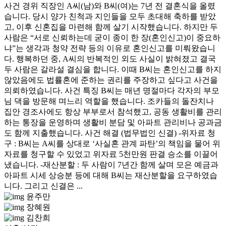
사건 경위 직장인 A씨(남)와 B씨(여)는 7년 전 결혼식을 올렸
습니다. 당시 양가 친척과 지인들을 모두 초대해 축하를 받았
고, 이후 신혼집을 마련해 함께 살기 시작했습니다. 하지만 두
사람은 “서로 신뢰하는데 굳이 종이 한 장(혼인신고)이 중요하
냐”는 생각과 청약 전략 등의 이유로 혼인신고를 미뤄왔습니
다. 행복하던 중, A씨의 반복적인 외도 사실이 밝혀졌고 결국
두 사람은 갈라설 결심을 합니다. 이때 B씨는 혼인신고를 하지
않았음에도 법률혼에 준하는 권리를 주장하고 싶다고 사건을
의뢰하였습니다. 사건 특징 B씨는 매년 명절마다 각자의 부모
님 댁을 방문해 며느리 역할을 했습니다. 조카들의 돌잔치나
집안 경조사에도 항상 부부로서 참석했고, 공동 생활비를 관리
하는 통장을 운영하며 생활비 분담 및 아파트 관리비나 공과금
도 함께 지출했습니다. 사건 해결 (법무법인 신결) -위자료 청
구 : B씨는 A씨를 상대로 ‘사실혼 관계 파탄’의 책임을 물어 위
자료를 청구할 수 있었고 위자료 5천만원 판결 승소를 이끌어
냈습니다. -재산분할 : 두 사람이 7년간 함께 살며 모은 예금과
아파트 시세 상승분 등에 대해 B씨는 재산분할을 요구하였습
니다. 그리고 신결은 ...
윤주만
장혜원
김찬희