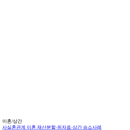
이혼/상간
사실혼관계 이혼 재산분할·위자료·상간 승소사례