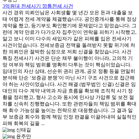
3억원대 전세사기 깡통전세 사건
사건 경위 의뢰인님은 사회생활 몇 년간 모은 돈과 대출을 보
태 어렵게 전세 계약을 체결했습니다. 공인중개사를 통해 정상
계약을 했고, 등기부도 확인했기에 문제없다고 믿었습니다. 그
런데 계약 만료가 다가오자 집주인이 연락을 피하기 시작했고,
알고 보니 이미 다수의 세입자가 같은 피해를 입은 전세사기
사건이었습니다. 전세보증금 전액을 돌려받지 못할 위기에 처
한 의뢰인은 절박한 심정으로 저희 신결을 찾았습니다. 사건
특징 전세사기 사건은 단순 채무 불이행이 아니라, 고의적 기
망 여부와 책임 범위를 명확히 다투는 것이 핵심이었습니다.
임대인의 자산 상태, 선순위 권리 관계, 공모 정황 등을 면밀히
분석해 단순 ‘보증금 분쟁’이 아닌 사기 구조 사건으로 접근해
야 하는 사안이었습니다. 사건 해결 (법무법인 신결) 신결은 임
대인의 다수 계약 내역과 자금 흐름을 확보해 조직적 사기 정
황을 정리했고, 형사 고소와 동시에 민사상 가압류 및 보전 절
차를 신속히 진행했습니다. 또한 관련자들의 책임 범위를 확대
해 회수 가능성을 높이는 전략으로 대응했습니다. 그 결과 일
부 보증금 회수와 함께 책임 인정 판결을 이끌어내며 실질적인
피해 회복의 길을 ...
신태길
윤주만