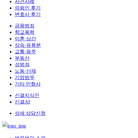
사건사례
의뢰인 후기
변호사 후기
금융범죄
학교폭력
이혼·상간
상속·유류분
교통·음주
부동산
성범죄
노동·산재
기업법무
기타 민형사
신결지식인
신결AI
상세 상담신청