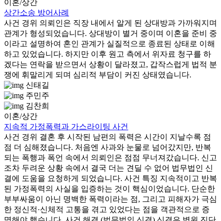
이혼/상간
상간소송 방어사례
사건 경위 의뢰인은 직장 내에서 알게 된 상대방과 가까워지며
관계가 형성되었습니다. 상대방이 별거 중이며 이혼을 준비 중
이라고 설명하여 혼인 관계가 실질적으로 종료된 상태로 이해
하고 있었습니다. 하지만 이후 원고 측에서 위자료 청구를 하
겠다는 연락을 받으면서 상황이 달라졌고, 갑작스럽게 법적 분
쟁에 휘말리게 되며 심리적 부담이 커진 상태였습니다.
신태길
주민주
김찬희
이혼/상간
지속적 가정폭력과 가스라이팅 사건
사건 경위 결혼 후 시작된 남편의 폭력은 시간이 지날수록 점
점 더 심해졌습니다. 처음엔 사과와 눈물로 넘어갔지만, 반복
되는 폭행과 폭언 속에서 의뢰인은 점점 무너져갔습니다. 신고
조차 두려운 상황 속에서 결국 더는 견딜 수 없어 법무법인 신
결에 도움을 요청하게 되었습니다. 사건 특징 지속적이고 반복
된 가정폭력의 사실을 입증하는 것이 핵심이었습니다. 단순한
부부싸움이 아닌 명백한 폭력이라는 점, 그리고 피해자가 극심
한 정신적·신체적 고통을 겪고 있었다는 점을 객관적으로 증
명해야 했습니다. 사건 해결 (법무법인 신결) 신결은 병원 진단