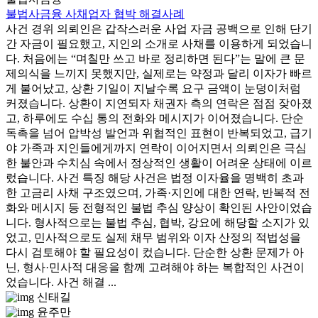
불법사금융 사채업자 협박 해결사례
사건 경위 의뢰인은 갑작스러운 사업 자금 공백으로 인해 단기
간 자금이 필요했고, 지인의 소개로 사채를 이용하게 되었습니
다. 처음에는 “며칠만 쓰고 바로 정리하면 된다”는 말에 큰 문
제의식을 느끼지 못했지만, 실제로는 약정과 달리 이자가 빠르
게 불어났고, 상환 기일이 지날수록 요구 금액이 눈덩이처럼
커졌습니다. 상환이 지연되자 채권자 측의 연락은 점점 잦아졌
고, 하루에도 수십 통의 전화와 메시지가 이어졌습니다. 단순
독촉을 넘어 압박성 발언과 위협적인 표현이 반복되었고, 급기
야 가족과 지인들에게까지 연락이 이어지면서 의뢰인은 극심
한 불안과 수치심 속에서 정상적인 생활이 어려운 상태에 이르
렀습니다. 사건 특징 해당 사건은 법정 이자율을 명백히 초과
한 고금리 사채 구조였으며, 가족·지인에 대한 연락, 반복적 전
화와 메시지 등 전형적인 불법 추심 양상이 확인된 사안이었습
니다. 형사적으로는 불법 추심, 협박, 강요에 해당할 소지가 있
었고, 민사적으로도 실제 채무 범위와 이자 산정의 적법성을
다시 검토해야 할 필요성이 컸습니다. 단순한 상환 문제가 아
닌, 형사·민사적 대응을 함께 고려해야 하는 복합적인 사건이
었습니다. 사건 해결 ...
신태길
윤주만