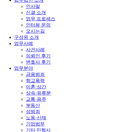
법무법인 소개
인사말
신결 소개
업무 프로세스
인터뷰 문의
오시는길
구성원 소개
업무사례
사건사례
의뢰인 후기
변호사 후기
업무분야
금융범죄
학교폭력
이혼·상간
상속·유류분
교통·음주
부동산
성범죄
노동·산재
기업법무
기타 민형사