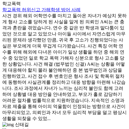
학교폭력
학교폭력 허위신고 가해학생 방어 사례
사건 경위 해외 어학연수를 마치고 돌아온 자녀가 예상치 못하
게 형사 고소를 당하게 된 사실을 알게 된 의뢰인 A씨는 큰 충
격과 혼란을 겪었습니다. 연수 중 같은 반 학생과 말다툼이 있
었던 것으로 알고 있었으나 아이들 사이에서 자연스럽게 마무
리된 문제라 생각했던 만큼, 귀국 후 고소가 진행되었다는 사
실은 부모에게 더욱 무겁게 다가왔습니다. 사건 특징 어학 연
수를 위해 해외에 다녀온 아이가 일상 생활을 하던 중 해외 연
수 중 있었던 일로 학교 폭력 가해자 신분으로 형사 고소를 당
한 상황입니다. 사건 해결 (법무법인 신결) A씨는 상황을 어떻
게 대응해야 할지 몰라 불안해하던 중 본 법무법인과 상담을
진행하였고, 사건 접수 후 변호인은 형사 조사 및 학폭위 절차
에 동행하여 사실관계를 정리하고 대응 방향을 마련해 나갔습
니다. 조사 과정에서 자녀가 느끼는 심리적 불안도 함께 고려
하며 상황별 대응 방안을 안내하였고, 부모가 홀로 감당하기
어려운 절차를 법률적으로 지원하였습니다. 지속적인 소명과
자료 제출을 통해 아이의 억울함이 인정되는 방향으로 사건이
마무리되었고, 의뢰인과 자녀 모두 심리적 부담을 덜고 평상시
생활을 되찾을 수 있었...
신태길