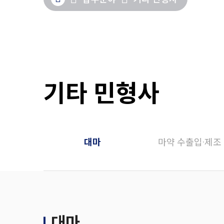
기타 민형사
대마
마약 수출입·제조
대마