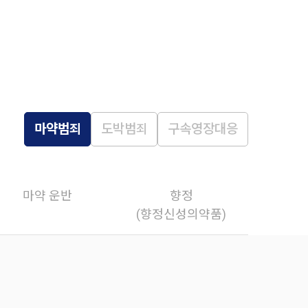
마약범죄
도박범죄
구속영장대응
마약 운반
향정
(향정신성의약품)