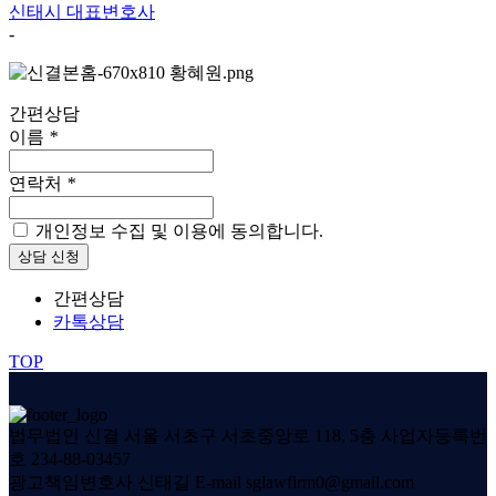
신태시
대표변호사
-
간편상담
이름
*
연락처
*
개인정보 수집 및 이용에 동의합니다.
상담 신청
간편상담
카톡상담
TOP
법무법인 신결
서울 서초구 서초중앙로 118, 5층
사업자등록번
호 234-88-03457
광고책임변호사 신태길
E-mail sglawfirm0@gmail.com