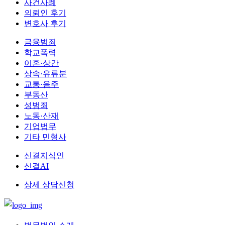
사건사례
의뢰인 후기
변호사 후기
금융범죄
학교폭력
이혼·상간
상속·유류분
교통·음주
부동산
성범죄
노동·산재
기업법무
기타 민형사
신결지식인
신결AI
상세 상담신청