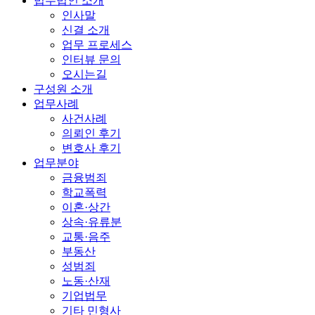
법무법인 소개
인사말
신결 소개
업무 프로세스
인터뷰 문의
오시는길
구성원 소개
업무사례
사건사례
의뢰인 후기
변호사 후기
업무분야
금융범죄
학교폭력
이혼·상간
상속·유류분
교통·음주
부동산
성범죄
노동·산재
기업법무
기타 민형사